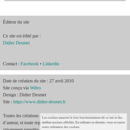
É
diteur du site
Ce site est édité par :
Didier Desmet
Contact :
Facebook
•
Linkedin
Date de création du site : 27 avril 2010
Site conçu via
Wifeo
Design : Didier Desmet
Site :
https://www.didier-desmet.fr
Toutes les créations de Didier Desmet sont protégées par le droit
Les cookies assurent le bon fonctionnement de ce site et des
d’auteur, et toute reproduction ou diffusion non autorisée est
médias sociaux affichés. En utilisant ce dernier, vous acceptez
notre utilisation des cookies.
strictement interdite.